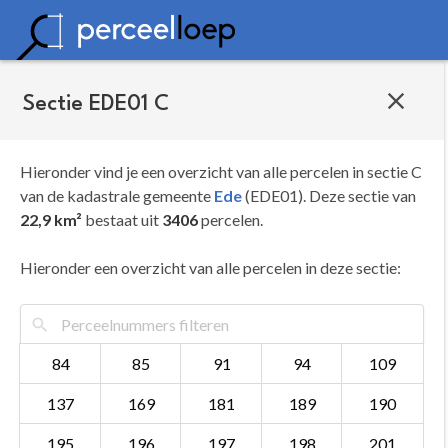
Sectie EDE01 C
Hieronder vind je een overzicht van alle percelen in sectie C
van de kadastrale gemeente
Ede
(EDE01). Deze sectie van
22,9 km²
bestaat uit
3406
percelen.
Hieronder een overzicht van alle percelen in deze sectie:
84
85
91
94
109
137
169
181
189
190
195
196
197
198
201