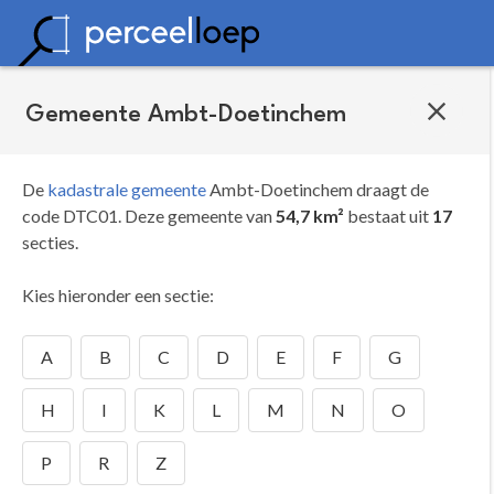
Gemeente Ambt-Doetinchem
De
kadastrale gemeente
Ambt-Doetinchem draagt de
code DTC01.
Deze gemeente van
54,7 km²
bestaat uit
17
secties.
Kies hieronder een sectie:
A
B
C
D
E
F
G
H
I
K
L
M
N
O
P
R
Z