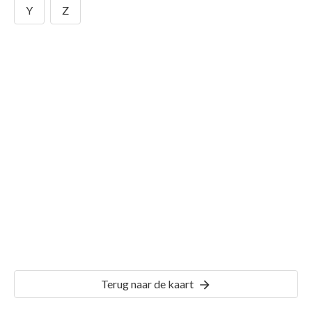
Y
Z
Gemeente Dordrecht
Details
DDT00
Terug naar de kaart