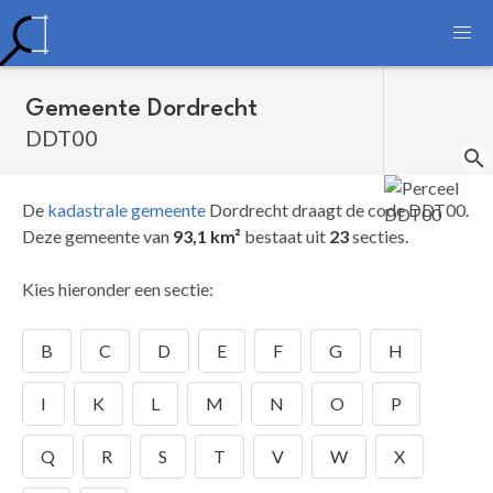
Gemeente Dordrecht
DDT00
De
kadastrale gemeente
Dordrecht draagt de code DDT00.
Deze gemeente van
93,1 km²
bestaat uit
23
secties.
Kies hieronder een sectie:
B
C
D
E
F
G
H
I
K
L
M
N
O
P
Q
R
S
T
V
W
X