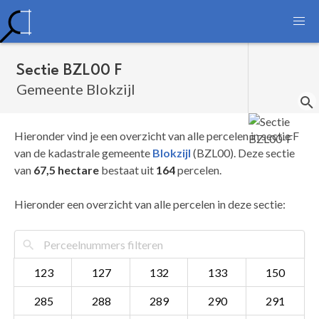
Sectie BZL00 F
Gemeente Blokzijl
Hieronder vind je een overzicht van alle percelen in sectie F
van de kadastrale gemeente
Blokzijl
(BZL00). Deze sectie
van
67,5 hectare
bestaat uit
164
percelen.
Hieronder een overzicht van alle percelen in deze sectie:
123
127
132
133
150
285
288
289
290
291