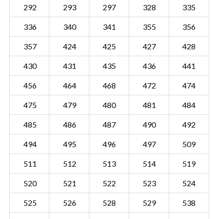
292
293
297
328
335
336
340
341
355
356
357
424
425
427
428
430
431
435
436
441
456
464
468
472
474
475
479
480
481
484
485
486
487
490
492
494
495
496
497
509
511
512
513
514
519
Sectie BZL00 F
Details
520
521
522
523
524
Gemeente Blokzijl
525
526
528
529
538