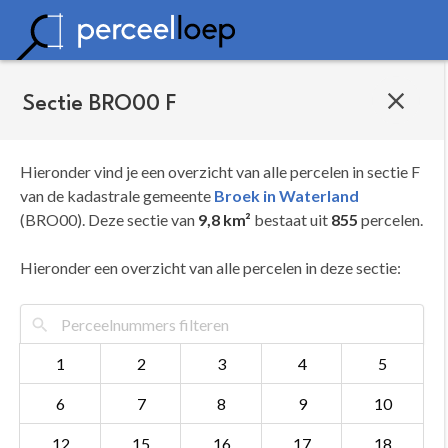
Sectie BRO00 F
Hieronder vind je een overzicht van alle percelen in sectie F
van de kadastrale gemeente
Broek in Waterland
(BRO00). Deze sectie van
9,8 km²
bestaat uit
855
percelen.
Hieronder een overzicht van alle percelen in deze sectie:
1
2
3
4
5
6
7
8
9
10
12
15
16
17
18