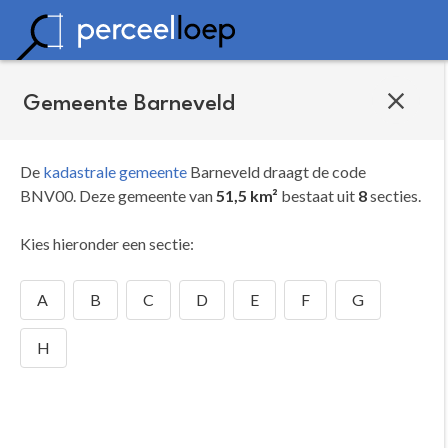
Gemeente Barneveld
De
kadastrale gemeente
Barneveld draagt de code
BNV00.
Deze gemeente van
51,5 km²
bestaat uit
8
secties.
Kies hieronder een sectie:
A
B
C
D
E
F
G
H