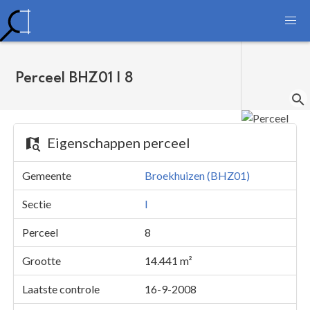
Perceel BHZ01 I 8
Eigenschappen perceel
Gemeente
Broekhuizen (BHZ01)
Sectie
I
Perceel
8
Grootte
14.441 m²
Laatste controle
16-9-2008