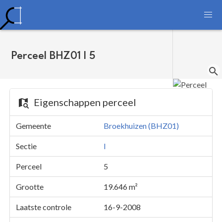
Perceel BHZ01 I 5
Eigenschappen perceel
Gemeente
Broekhuizen (BHZ01)
Sectie
I
Perceel
5
Grootte
19.646 m²
Laatste controle
16-9-2008