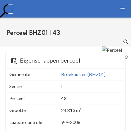
Perceel BHZ01 I 43
Eigenschappen perceel
Gemeente
Broekhuizen (BHZ01)
Sectie
I
Perceel
43
Grootte
24.813 m²
Laatste controle
9-9-2008