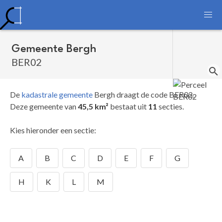
Gemeente Bergh
BER02
De
kadastrale gemeente
Bergh draagt de code BER02.
Deze gemeente van
45,5 km²
bestaat uit
11
secties.
Kies hieronder een sectie:
A
B
C
D
E
F
G
H
K
L
M