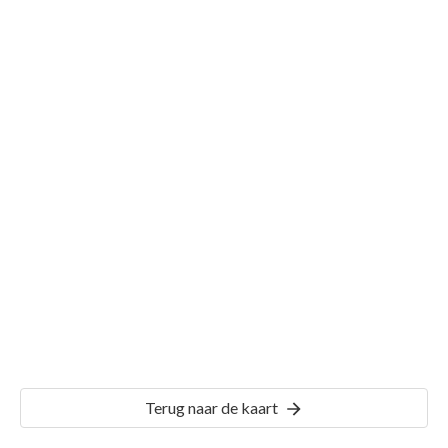
Gemeente Bergh
Details
BER02
Terug naar de kaart