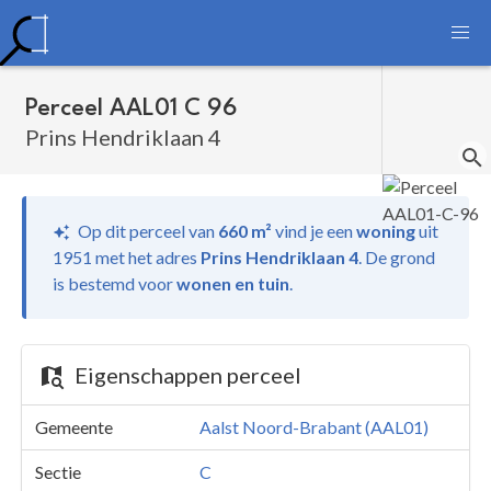
Perceel AAL01 C 96
Prins Hendriklaan 4
Op dit perceel van
660 m²
vind je
een
woning
uit
1951 met het adres
Prins Hendriklaan 4
.
De grond
is bestemd voor
wonen en tuin
.
Eigenschappen perceel
Gemeente
Aalst Noord-Brabant (AAL01)
Sectie
C