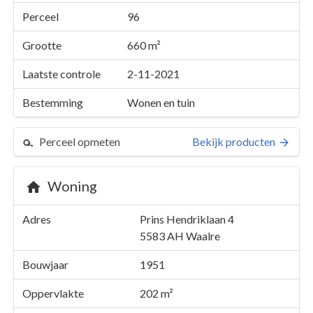
Perceel
96
Grootte
660 m²
Laatste controle
2-11-2021
Bestemming
Wonen en tuin
Perceel opmeten
Bekijk producten
Woning
Perceel 96
Adres
Prins Hendriklaan 4
Details
Prins Hendriklaan 4
5583 AH
Waalre
Kaarten en rapporten
Bouwjaar
1951
Oppervlakte
202 m²