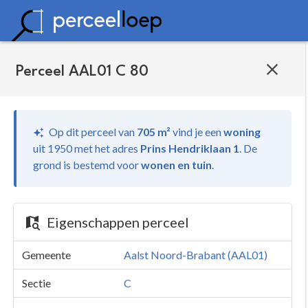
Perceel AAL01 C 80
Op dit perceel van
705 m²
vind je
een
woning
uit 1950 met het adres
Prins Hendriklaan 1
.
De
grond is bestemd voor
wonen en tuin
.
Eigenschappen perceel
Gemeente
Aalst Noord-Brabant (AAL01)
Sectie
C