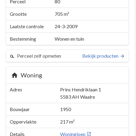
Perceel
80
Grootte
705 m²
Laatste controle
24-3-2009
Bestemming
Wonen en tuin
Perceel zelf opmeten
Bekijk producten
Woning
Adres
Prins Hendriklaan 1
5583 AH
Waalre
Bouwjaar
1950
Oppervlakte
217 m²
Details
Woningloep