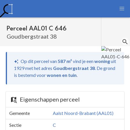
Perceel AAL01 C 646
Goudbergstraat 38
Op dit perceel van
587 m²
vind je
een
woning
uit
1929 met het adres
Goudbergstraat 38
.
De grond
is bestemd voor
wonen en tuin
.
Eigenschappen perceel
Gemeente
Aalst Noord-Brabant (AAL01)
Sectie
C