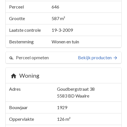
Perceel
646
Grootte
587 m²
Laatste controle
19-3-2009
Bestemming
Wonen en tuin
Perceel opmeten
Bekijk producten
Woning
Perceel 646
Adres
Goudbergstraat 38
Details
Goudbergstraat 38
5583 BD
Waalre
Kaarten en rapporten
Bouwjaar
1929
Oppervlakte
126 m²