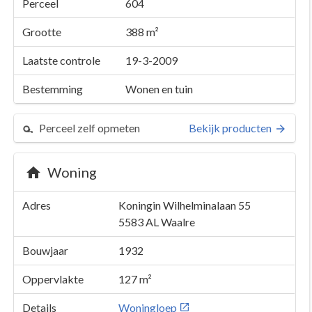
Perceel
604
Grootte
388 m²
Laatste controle
19-3-2009
Bestemming
Wonen en tuin
Perceel zelf opmeten
Bekijk producten
Woning
Adres
Koningin Wilhelminalaan 55
5583 AL
Waalre
Bouwjaar
1932
Oppervlakte
127 m²
Details
Woningloep