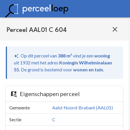
Perceel AAL01 C 604
Op dit perceel van
388 m²
vind je
een
woning
uit 1932 met het adres
Koningin Wilhelminalaan
55
.
De grond is bestemd voor
wonen en tuin
.
Eigenschappen perceel
Gemeente
Aalst Noord-Brabant (AAL01)
Sectie
C