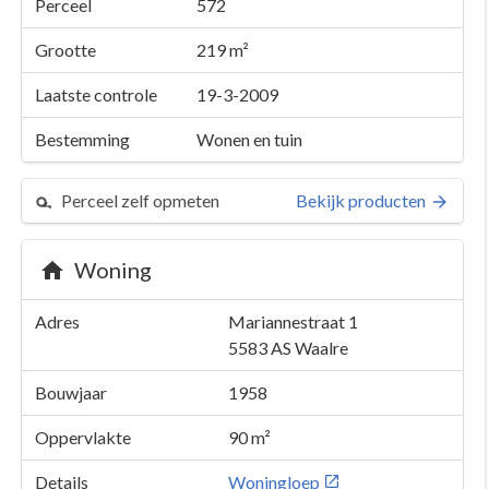
Perceel
572
Grootte
219 m²
Laatste controle
19-3-2009
Bestemming
Wonen en tuin
Perceel zelf opmeten
Bekijk producten
Woning
Adres
Mariannestraat 1
5583 AS
Waalre
Bouwjaar
1958
Oppervlakte
90 m²
Details
Woningloep