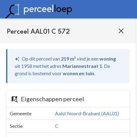
Perceel AAL01 C 572
Op dit perceel van
219 m²
vind je
een
woning
uit 1958 met het adres
Mariannestraat 1
.
De
grond is bestemd voor
wonen en tuin
.
Eigenschappen perceel
Gemeente
Aalst Noord-Brabant (AAL01)
Sectie
C