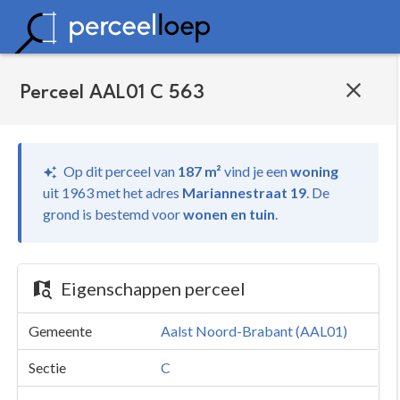
Perceel AAL01 C 563
Op dit perceel van
187 m²
vind je
een
woning
uit 1963 met het adres
Mariannestraat 19
.
De
grond is bestemd voor
wonen en tuin
.
Eigenschappen perceel
Gemeente
Aalst Noord-Brabant (AAL01)
Sectie
C