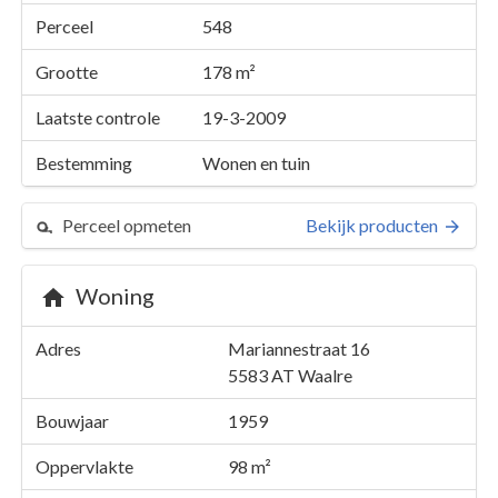
Perceel
548
Grootte
178 m²
Laatste controle
19-3-2009
Bestemming
Wonen en tuin
Perceel opmeten
Bekijk producten
Woning
Perceel 548
Adres
Mariannestraat 16
Details
Mariannestraat 16
5583 AT
Waalre
Kaarten en rapporten
Bouwjaar
1959
Oppervlakte
98 m²