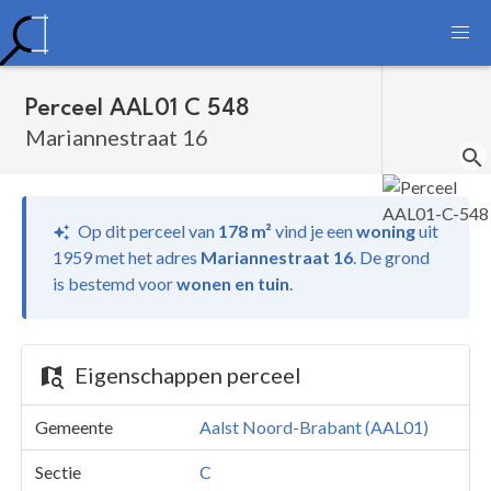
Perceel AAL01 C 548
Mariannestraat 16
Op dit perceel van
178 m²
vind je
een
woning
uit
1959 met het adres
Mariannestraat 16
.
De grond
is bestemd voor
wonen en tuin
.
Eigenschappen perceel
Gemeente
Aalst Noord-Brabant (AAL01)
Sectie
C