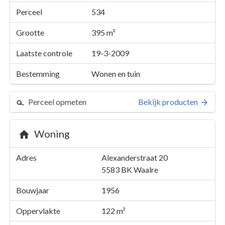
Perceel
534
Grootte
395 m²
Laatste controle
19-3-2009
Bestemming
Wonen en tuin
Perceel opmeten
Bekijk producten
Woning
Perceel 534
Adres
Alexanderstraat 20
Details
Alexanderstraat 20
5583 BK
Waalre
Kaarten en rapporten
Bouwjaar
1956
Oppervlakte
122 m²