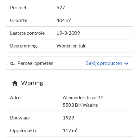
Perceel
527
Grootte
404 m²
Laatste controle
19-3-2009
Bestemming
Wonen en tuin
Perceel opmeten
Bekijk producten
Woning
Perceel 527
Adres
Alexanderstraat 12
Details
Alexanderstraat 12
5583 BK
Waalre
Kaarten en rapporten
Bouwjaar
1929
Oppervlakte
117 m²