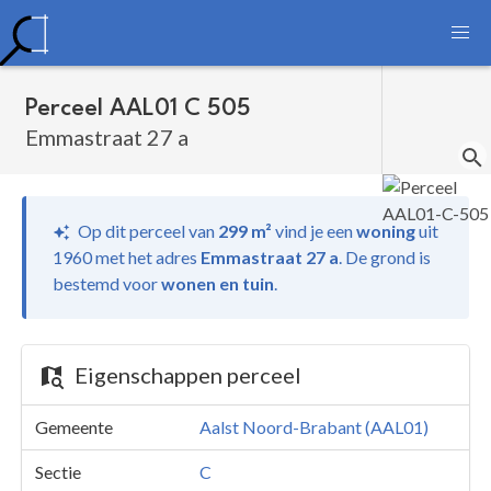
Perceel AAL01 C 505
Emmastraat 27 a
Op dit perceel van
299 m²
vind je
een
woning
uit
1960 met het adres
Emmastraat 27 a
.
De grond is
bestemd voor
wonen en tuin
.
Eigenschappen perceel
Gemeente
Aalst Noord-Brabant (AAL01)
Sectie
C