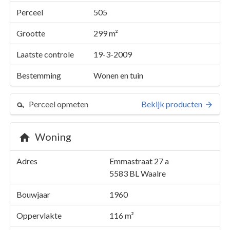
Perceel
505
Grootte
299 m²
Laatste controle
19-3-2009
Bestemming
Wonen en tuin
Perceel opmeten
Bekijk producten
Woning
Perceel 505
Adres
Emmastraat 27 a
Details
Emmastraat 27 a
5583 BL
Waalre
Kaarten en rapporten
Bouwjaar
1960
Oppervlakte
116 m²