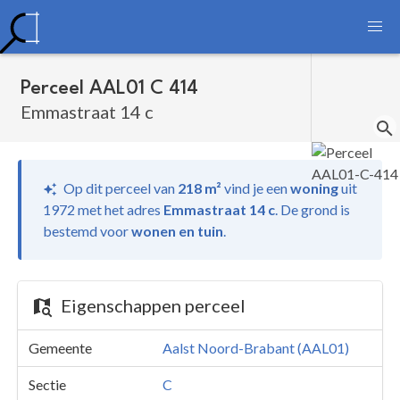
Perceel AAL01 C 414
Emmastraat 14 c
Op dit perceel van
218 m²
vind je
een
woning
uit
1972 met het adres
Emmastraat 14 c
.
De grond is
bestemd voor
wonen en tuin
.
Eigenschappen perceel
Gemeente
Aalst Noord-Brabant (AAL01)
Sectie
C