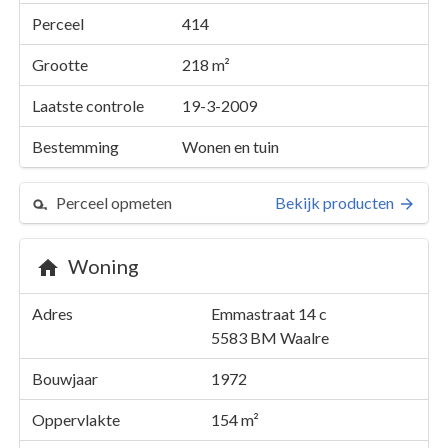
Perceel
414
Grootte
218 m²
Laatste controle
19-3-2009
Bestemming
Wonen en tuin
Perceel opmeten
Bekijk producten
Woning
Perceel 414
Adres
Emmastraat 14 c
Details
Emmastraat 14 c
5583 BM
Waalre
Kaarten en rapporten
Bouwjaar
1972
Oppervlakte
154 m²