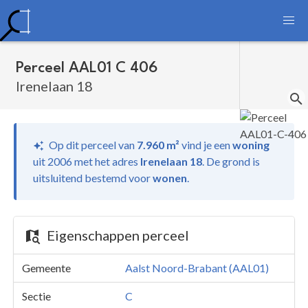
Perceel AAL01 C 406
Irenelaan 18
Op dit perceel van
7.960 m²
vind je
een
woning
uit 2006 met het adres
Irenelaan 18
.
De grond is
uitsluitend bestemd voor
wonen
.
Eigenschappen perceel
Gemeente
Aalst Noord-Brabant (AAL01)
Sectie
C