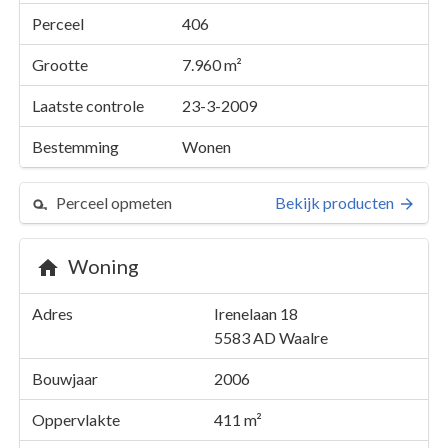
Perceel
406
Grootte
7.960 m²
Laatste controle
23-3-2009
Bestemming
Wonen
Perceel opmeten
Bekijk producten
Woning
Perceel 406
Adres
Irenelaan 18
Details
Irenelaan 18
5583 AD
Waalre
Kaarten en rapporten
Bouwjaar
2006
Oppervlakte
411 m²