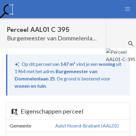
Perceel AAL01 C 395
Burgemeester van Dommelenlaan 25
Op dit perceel van
147 m²
vind je
een
woning
uit
1964 met het adres
Burgemeester van
Dommelenlaan 25
.
De grond is bestemd voor
wonen en tuin
.
Eigenschappen perceel
Gemeente
Aalst Noord-Brabant (AAL01)