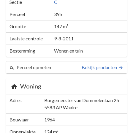
Sectie
C
Perceel
395
Grootte
147 m²
Laatste controle
9-8-2011
Bestemming
Wonen en tuin
Perceel opmeten
Bekijk producten
Woning
Perceel 395
Details
Burgemeester van Dommelenlaan 25
Adres
Burgemeester van Dommelenlaan 25
5583 AP
Waalre
Kaarten en rapporten
Bouwjaar
1964
Oppervlakte
124 m²