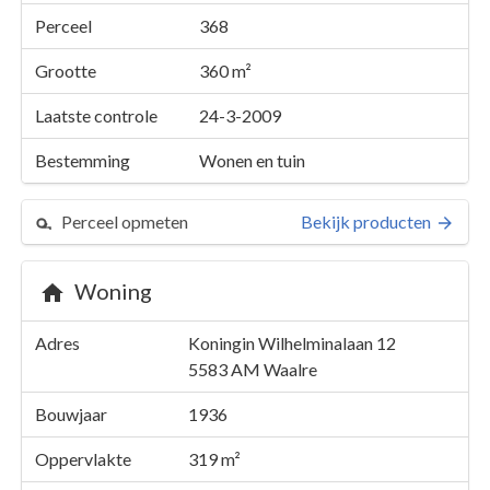
Perceel
368
Grootte
360 m²
Laatste controle
24-3-2009
Bestemming
Wonen en tuin
Perceel opmeten
Bekijk producten
Woning
Perceel 368
Adres
Koningin Wilhelminalaan 12
Details
Koningin Wilhelminalaan 12
5583 AM
Waalre
Kaarten en rapporten
Bouwjaar
1936
Oppervlakte
319 m²