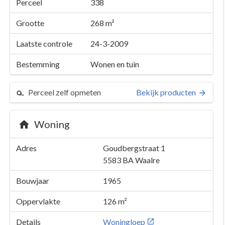
Perceel
338
Grootte
268 m²
Laatste controle
24-3-2009
Bestemming
Wonen en tuin
Perceel zelf opmeten
Bekijk producten
Woning
Adres
Goudbergstraat 1
5583 BA
Waalre
Bouwjaar
1965
Oppervlakte
126 m²
Details
Woningloep