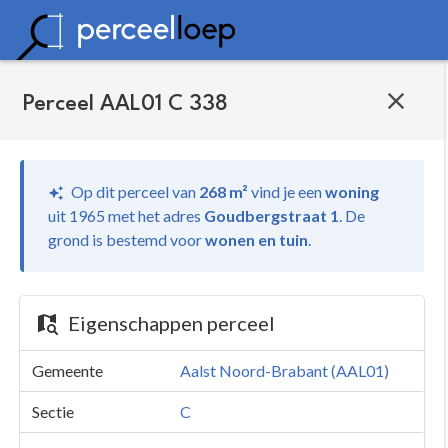
Perceel AAL01 C 338
Op dit perceel van
268 m²
vind je
een
woning
uit 1965 met het adres
Goudbergstraat 1
.
De
grond is bestemd voor
wonen en tuin
.
Eigenschappen perceel
Gemeente
Aalst Noord-Brabant (AAL01)
Sectie
C