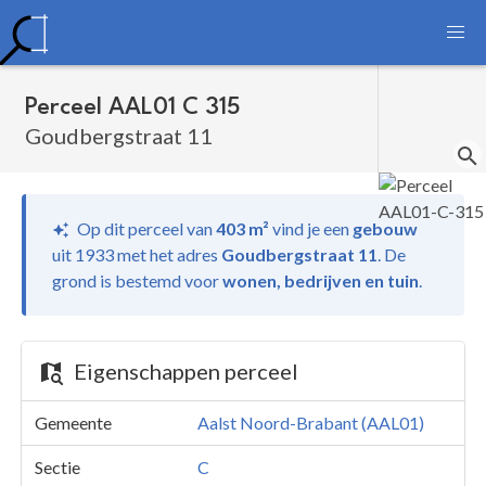
Perceel AAL01 C 315
Goudbergstraat 11
Op dit perceel van
403 m²
vind je
een
gebouw
uit 1933 met het adres
Goudbergstraat 11
.
De
grond is bestemd voor
wonen, bedrijven en tuin
.
Eigenschappen perceel
Gemeente
Aalst Noord-Brabant (AAL01)
Sectie
C