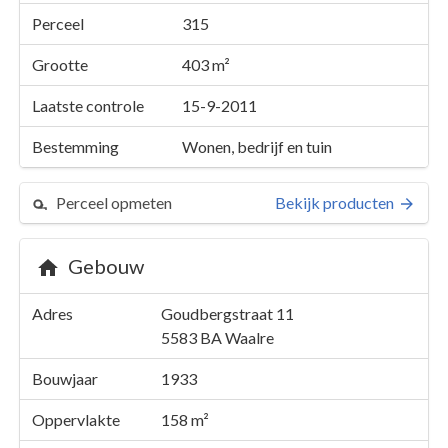
Perceel
315
Grootte
403 m²
Laatste controle
15-9-2011
Bestemming
Wonen, bedrijf en tuin
Perceel opmeten
Bekijk producten
Gebouw
Perceel 315
Adres
Goudbergstraat 11
Details
Goudbergstraat 11
5583 BA
Waalre
Kaarten en rapporten
Bouwjaar
1933
Oppervlakte
158 m²