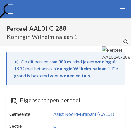
Perceel AAL01 C 288
Koningin Wilhelminalaan 1
Op dit perceel van
380 m²
vind je
een
woning
uit
1932 met het adres
Koningin Wilhelminalaan 1
.
De
grond is bestemd voor
wonen en tuin
.
Eigenschappen perceel
Gemeente
Aalst Noord-Brabant (AAL01)
Sectie
C