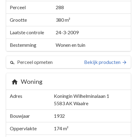
Perceel
288
Grootte
380 m²
Laatste controle
24-3-2009
Bestemming
Wonen en tuin
Perceel opmeten
Bekijk producten
Woning
Perceel 288
Adres
Koningin Wilhelminalaan 1
Details
Koningin Wilhelminalaan 1
5583 AK
Waalre
Kaarten en rapporten
Bouwjaar
1932
Oppervlakte
174 m²