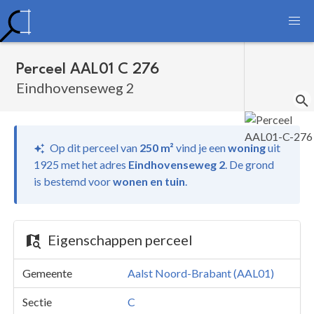
Perceel AAL01 C 276
Eindhovenseweg 2
Op dit perceel van
250 m²
vind je
een
woning
uit
1925 met het adres
Eindhovenseweg 2
.
De grond
is bestemd voor
wonen en tuin
.
Eigenschappen perceel
Gemeente
Aalst Noord-Brabant (AAL01)
Sectie
C