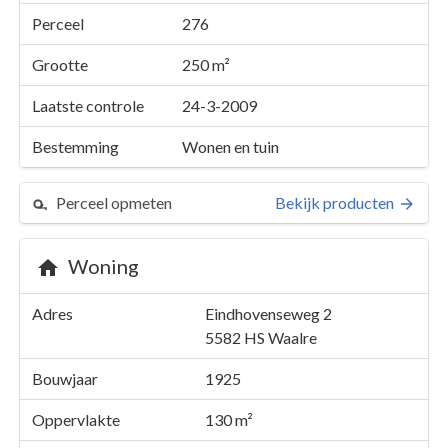
Perceel
276
Grootte
250 m²
Laatste controle
24-3-2009
Bestemming
Wonen en tuin
Perceel opmeten
Bekijk producten
Woning
Perceel 276
Adres
Eindhovenseweg 2
Details
Eindhovenseweg 2
5582 HS
Waalre
Kaarten en rapporten
Bouwjaar
1925
Oppervlakte
130 m²