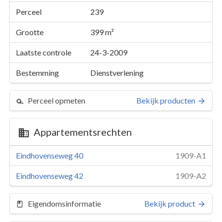
Perceel
239
Grootte
399 m²
Laatste controle
24-3-2009
Bestemming
Dienstverlening
Perceel opmeten
Bekijk producten
Appartementsrechten
Perceel 239
Eindhovenseweg 40
1909-A1
Details
2 appartementen
Eindhovenseweg 42
1909-A2
Kaarten en rapporten
Eigendomsinformatie
Bekijk product