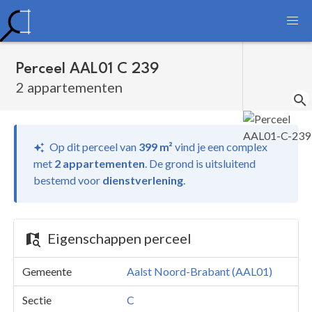
Perceel AAL01 C 239
2 appartementen
Op dit perceel van
399 m²
vind je
een complex
met
2 appartementen
.
De grond is uitsluitend
bestemd voor
dienstverlening
.
Eigenschappen perceel
Gemeente
Aalst Noord-Brabant (AAL01)
Sectie
C