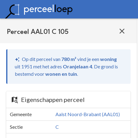
Perceel AAL01 C 105
Op dit perceel van
780 m²
vind je
een
woning
uit 1951 met het adres
Oranjelaan 4
.
De grond is
bestemd voor
wonen en tuin
.
Eigenschappen perceel
Gemeente
Aalst Noord-Brabant (AAL01)
Sectie
C