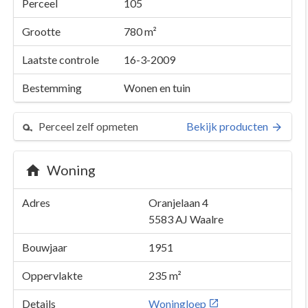
Perceel
105
Grootte
780 m²
Laatste controle
16-3-2009
Bestemming
Wonen en tuin
Perceel zelf opmeten
Bekijk producten
Woning
Adres
Oranjelaan 4
5583 AJ
Waalre
Bouwjaar
1951
Oppervlakte
235 m²
Details
Woningloep