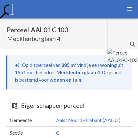
Perceel AAL01 C 103
Mecklenburglaan 4
Op dit perceel van
885 m²
vind je
een
woning
uit
1951 met het adres
Mecklenburglaan 4
.
De grond
is bestemd voor
wonen en tuin
.
Eigenschappen perceel
Gemeente
Aalst Noord-Brabant (AAL01)
Sectie
C