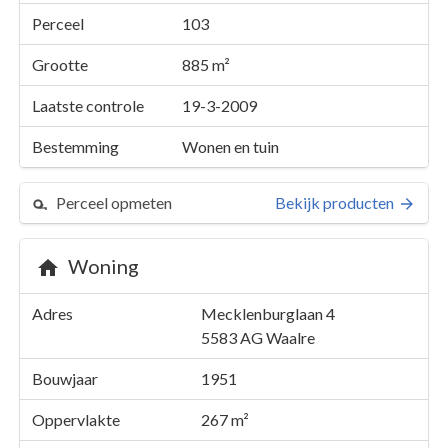
Perceel
103
Grootte
885 m²
Laatste controle
19-3-2009
Bestemming
Wonen en tuin
Perceel opmeten
Bekijk producten
Woning
Perceel 103
Adres
Mecklenburglaan 4
Details
Mecklenburglaan 4
5583 AG
Waalre
Kaarten en rapporten
Bouwjaar
1951
Oppervlakte
267 m²